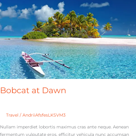
Bobcat at Dawn
Travel
/
AndriiAfsfesLKSVM3
Nullam imperdiet lobortis maximus cras ante neque. Aenean
fermentum vulputate eros, efficitur vehicula nunc accumsan