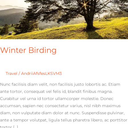
Winter Birding
Travel
/
AndriiAfsfesLKSVM3
Nunc facilisis diam velit, non facilisis justo lobortis ac. Etiam
ante tortor, consequat vel felis id, blandit finibus magna.
Curabitur vel urna id tortor ullamcorper molestie. Donec
accumsan, sapien nec consectetur varius, nisl nibh maximus
diam, non vulputate diam dolor at nunc. Suspendisse pulvinar,
ante a tempor volutpat, ligula tellus pharetra libero, ac porttitor
tortor […]