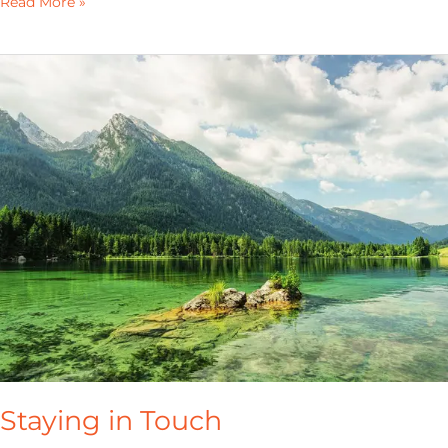
Read More »
Staying
in
Touch
Staying in Touch