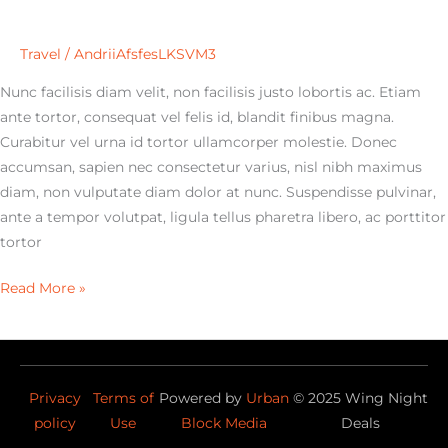
Travel
/
AndriiAfsfesLKSVM3
Nunc facilisis diam velit, non facilisis justo lobortis ac. Etiam
ante tortor, consequat vel felis id, blandit finibus magna.
Curabitur vel urna id tortor ullamcorper molestie. Donec
accumsan, sapien nec consectetur varius, nisl nibh maximus
diam, non vulputate diam dolor at nunc. Suspendisse pulvinar,
ante a tempor volutpat, ligula tellus pharetra libero, ac porttitor
tortor
Read More »
Privacy
Terms of
Powered by
Urban
©
2025
Wing Night
policy
Use
Block Media
Deals