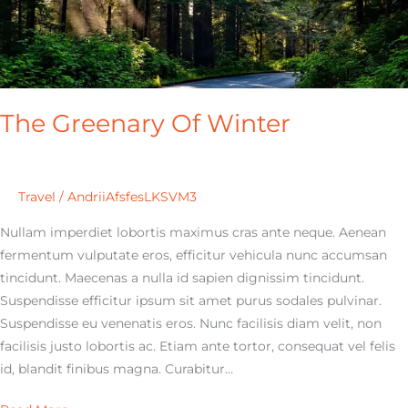
The Greenary Of Winter
Travel
/
AndriiAfsfesLKSVM3
Nullam imperdiet lobortis maximus cras ante neque. Aenean
fermentum vulputate eros, efficitur vehicula nunc accumsan
tincidunt. Maecenas a nulla id sapien dignissim tincidunt.
Suspendisse efficitur ipsum sit amet purus sodales pulvinar.
Suspendisse eu venenatis eros. Nunc facilisis diam velit, non
facilisis justo lobortis ac. Etiam ante tortor, consequat vel felis
id, blandit finibus magna. Curabitur…