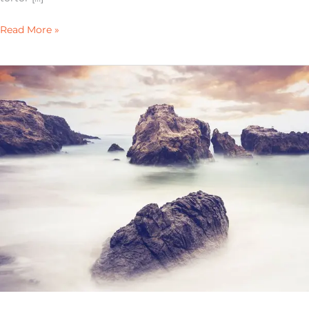
Read More »
Cold
Moon
at
Dusk